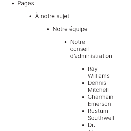
Pages
nouveaux
membres
À notre sujet
pour
son
Notre équipe
conseil
Notre
d’administration
conseil
d’administration
Ray
Williams
Dennis
Mitchell
Charmain
Emerson
Rustum
Southwell
Dr.