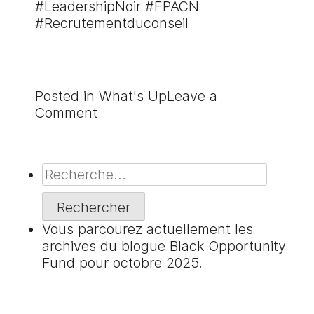
#LeadershipNoir #FPACN
#Recrutementduconseil
Posted in
What's Up
Leave a
on
Comment
Le
Fonds
de
Rechercher
prospérité
:
pour
l’avancement
Vous parcourez actuellement les
des
archives du blogue
Black Opportunity
communautés
Fund
pour octobre 2025.
noires
(FPACN)
recrute
de